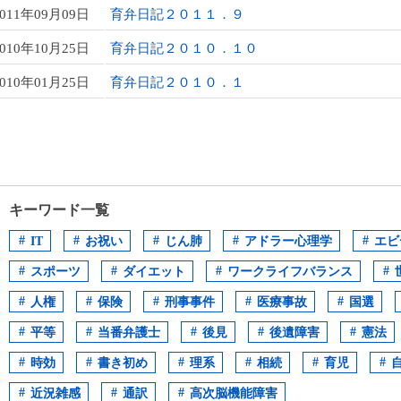
2011年09月09日
育弁日記２０１１．９
2010年10月25日
育弁日記２０１０．１０
2010年01月25日
育弁日記２０１０．１
キーワード一覧
IT
お祝い
じん肺
アドラー心理学
エビ
スポーツ
ダイエット
ワークライフバランス
人権
保険
刑事事件
医療事故
国選
平等
当番弁護士
後見
後遺障害
憲法
時効
書き初め
理系
相続
育児
近況雑感
通訳
高次脳機能障害